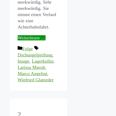
merkwürdig. Sehr
merkwürdig. Sie
nimmt einen Verlauf
wie eine
Achterbahnfahrt.
Weiterlesen …
Kategorien
Schlagwörter
Folge
Dschungelprüfung
,
Image
,
Lagerkoller
,
Larissa Marolt
,
Marco Angelini
,
Winfried Glatzeder
2.