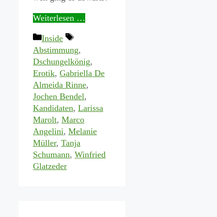
Weiterlesen …
Kategorien
Schlagwörter
Inside
Abstimmung
,
Dschungelkönig
,
Erotik
,
Gabriella De
Almeida Rinne
,
Jochen Bendel
,
Kandidaten
,
Larissa
Marolt
,
Marco
Angelini
,
Melanie
Müller
,
Tanja
Schumann
,
Winfried
Glatzeder