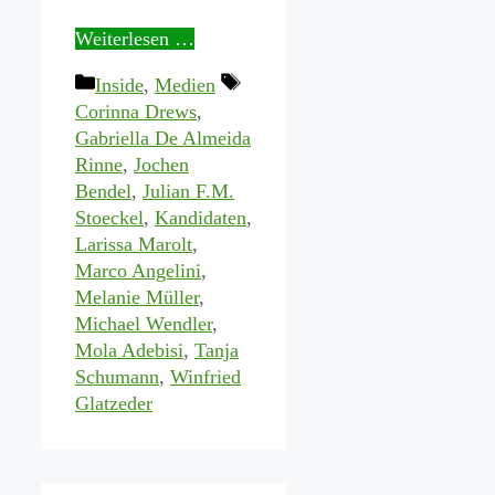
Weiterlesen …
Kategorien
Schlagwörter
Inside
,
Medien
Corinna Drews
,
Gabriella De Almeida
Rinne
,
Jochen
Bendel
,
Julian F.M.
Stoeckel
,
Kandidaten
,
Larissa Marolt
,
Marco Angelini
,
Melanie Müller
,
Michael Wendler
,
Mola Adebisi
,
Tanja
Schumann
,
Winfried
Glatzeder