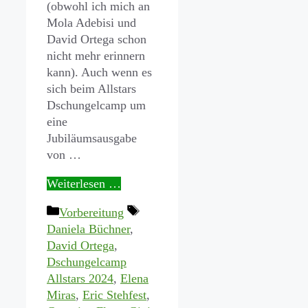
(obwohl ich mich an
Mola Adebisi und
David Ortega schon
nicht mehr erinnern
kann). Auch wenn es
sich beim Allstars
Dschungelcamp um
eine
Jubiläumsausgabe
von …
Weiterlesen …
Kategorien
Schlagwörter
Vorbereitung
Daniela Büchner
,
David Ortega
,
Dschungelcamp
Allstars 2024
,
Elena
Miras
,
Eric Stehfest
,