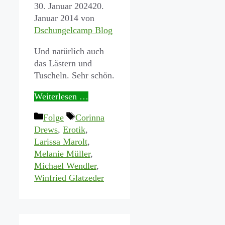
30. Januar 2024
20.
Januar 2014
von
Dschungelcamp Blog
Und natürlich auch
das Lästern und
Tuscheln. Sehr schön.
Weiterlesen …
Kategorien
Schlagwörter
Folge
Corinna
Drews
,
Erotik
,
Larissa Marolt
,
Melanie Müller
,
Michael Wendler
,
Winfried Glatzeder