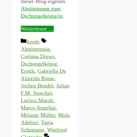
dieser Blog-eigenen
Abstimmung zum
Dschungelkönig/in
.
Weiterlesen …
Kategorien
Schlagwörter
Inside
Abstimmung
,
Corinna Drews
,
Dschungelkönig
,
Erotik
,
Gabriella De
Almeida Rinne
,
Jochen Bendel
,
Julian
F.M. Stoeckel
,
Larissa Marolt
,
Marco Angelini
,
Melanie Müller
,
Mola
Adebisi
,
Tanja
Schumann
,
Winfried