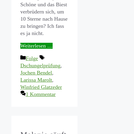
Schöne und das Biest
verbrüdern sich, um
10 Sterne nach Hause
zu bringen? Ich fass
es ja nicht.
Weiterlesen …
Kategorien
Schlagwörter
Folge
Dschungelprüfung
,
Jochen Bendel
,
Larissa Marolt
,
Winfried Glatzeder
1 Kommentar