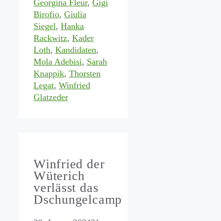
Georgina Fleur
,
Gigi
Birofio
,
Giulia
Siegel
,
Hanka
Rackwitz
,
Kader
Loth
,
Kandidaten
,
Mola Adebisi
,
Sarah
Knappik
,
Thorsten
Legat
,
Winfried
Glatzeder
Winfried der
Wüterich
verlässt das
Dschungelcamp