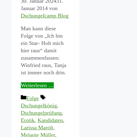
30. Januar 2024
31.
Januar 2014
von
Dschungelcamp Blog
Man kann diese
Folge von „Ich bin
ein Star- Holt mich
hier raus“ damit
zusammenfassen:
Winfried raus, Tanja
ist immer noch drin.
Weiterlesen …
Kategorien
Schlagwörter
Folge
Dschungelkönig
,
Dschungelprüfung
,
Erotik
,
Kandidaten
,
Larissa Marolt
,
Melanie Müller
,