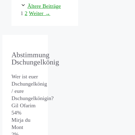
Ältere Beiträge
Seite
Seite
1
2
Weiter
→
Abstimmung
Dschungelkönig
Wer ist euer
Dschungelkönig
/ eure
Dschungelkönigin?
Gil Ofarim
54%
Mirja du
Mont
2%