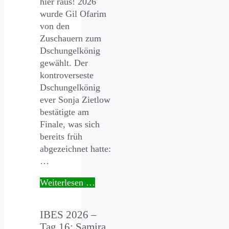
hier raus! 2026
wurde Gil Ofarim
von den
Zuschauern zum
Dschungelkönig
gewählt. Der
kontroverseste
Dschungelkönig
ever Sonja Zietlow
bestätigte am
Finale, was sich
bereits früh
abgezeichnet hatte:
…
Weiterlesen …
IBES 2026 –
Tag 16: Samira,