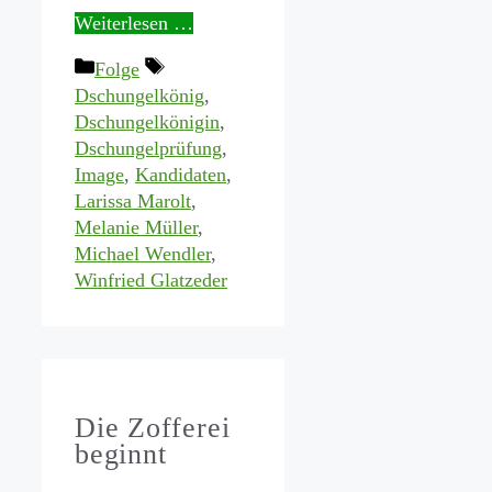
Weiterlesen …
Kategorien
Schlagwörter
Folge
Dschungelkönig
,
Dschungelkönigin
,
Dschungelprüfung
,
Image
,
Kandidaten
,
Larissa Marolt
,
Melanie Müller
,
Michael Wendler
,
Winfried Glatzeder
Die Zofferei
beginnt