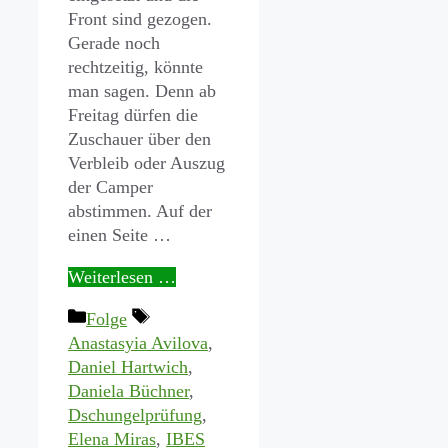
Front sind gezogen.
Gerade noch
rechtzeitig, könnte
man sagen. Denn ab
Freitag dürfen die
Zuschauer über den
Verbleib oder Auszug
der Camper
abstimmen. Auf der
einen Seite …
Weiterlesen …
Kategorien
Schlagwörter
Folge
Anastasyia Avilova
,
Daniel Hartwich
,
Daniela Büchner
,
Dschungelprüfung
,
Elena Miras
,
IBES