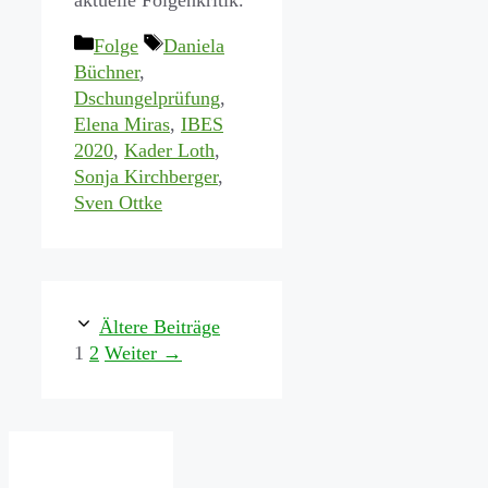
Kategorien
Schlagwörter
Folge
Daniela
Büchner
,
Dschungelprüfung
,
Elena Miras
,
IBES
2020
,
Kader Loth
,
Sonja Kirchberger
,
Sven Ottke
Ältere Beiträge
Seite
Seite
1
2
Weiter
→