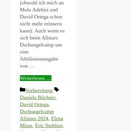
(obwohl ich mich an
Mola Adebisi und
David Ortega schon
nicht mehr erinnern
kann). Auch wenn es
sich beim Allstars
Dschungelcamp um
eine
Jubiläumsausgabe
von …
Weiterlesen …
Kategorien
Schlagwörter
Vorbereitung
Daniela Büchner
,
David Ortega
,
Dschungelcamp
Allstars 2024
,
Elena
Miras
,
Eric Stehfest
,