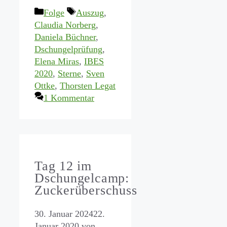
Kategorien
Schlagwörter
Folge
Auszug
,
Claudia Norberg
,
Daniela Büchner
,
Dschungelprüfung
,
Elena Miras
,
IBES
2020
,
Sterne
,
Sven
Ottke
,
Thorsten Legat
1 Kommentar
Tag 12 im
Dschungelcamp:
Zuckerüberschuss
30. Januar 2024
22.
Januar 2020
von