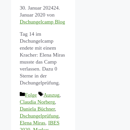
30. Januar 2024
24.
Januar 2020
von
Dschungelcamp Blog
Tag 14 im
Dschungelcamp
endete mit einem
Kracher: Elena Miras
musste das Camp
verlassen. Dazu 0
Sterne in der
Dschungelprüfung.
Kategorien
Schlagwörter
Folge
Auszug
,
Claudia Norberg
,
Daniela Büchner
,
Dschungelprüfung
,
Elena Miras
,
IBES
2020
,
Markus