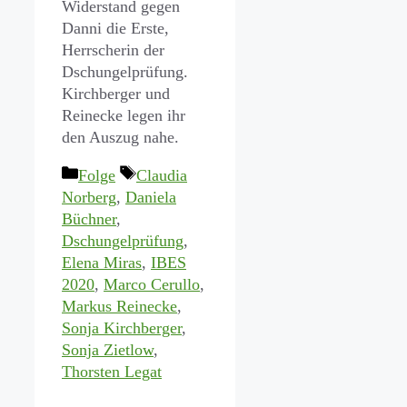
Widerstand gegen
Danni die Erste,
Herrscherin der
Dschungelprüfung.
Kirchberger und
Reinecke legen ihr
den Auszug nahe.
Kategorien
Schlagwörter
Folge
Claudia
Norberg
,
Daniela
Büchner
,
Dschungelprüfung
,
Elena Miras
,
IBES
2020
,
Marco Cerullo
,
Markus Reinecke
,
Sonja Kirchberger
,
Sonja Zietlow
,
Thorsten Legat