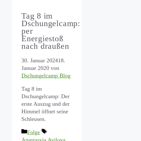
Tag 8 im
Dschungelcamp:
per
Energiestoß
nach draußen
30. Januar 2024
18.
Januar 2020
von
Dschungelcamp Blog
Tag 8 im
Dschungelcamp: Der
erste Auszug und der
Himmel öffnet seine
Schleusen.
Kategorien
Schlagwörter
Folge
Anastasyia Avilova
,