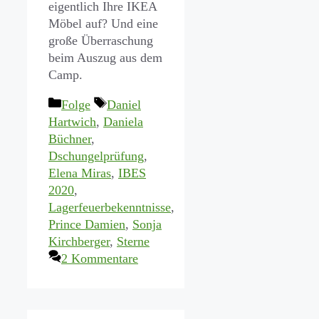
eigentlich Ihre IKEA
Möbel auf? Und eine
große Überraschung
beim Auszug aus dem
Camp.
Kategorien
Schlagwörter
Folge
Daniel
Hartwich
,
Daniela
Büchner
,
Dschungelprüfung
,
Elena Miras
,
IBES
2020
,
Lagerfeuerbekenntnisse
,
Prince Damien
,
Sonja
Kirchberger
,
Sterne
2 Kommentare