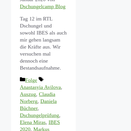
Dschungelcamp Blog
Tag 12 im RTL
Dschungel und
sowohl IBES als auch
mir gehen langsam
die Kräfte aus. Wir
versuchen mal
dennoch eine
Bestandsaufnahme.
Kategorien
Schlagwörter
Folge
Anastasyia Avilova
,
Auszug
,
Claudia
Norberg
,
Daniela
Büchner
,
Dschungelprüfung
,
Elena Miras
,
IBES
2020
,
Markus