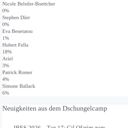
Nicole Belstler-Boettcher
0%
Stephen Dürr
0%
Eva Benetatou
1%
Hubert Fella
18%
Ariel
3%
Patrick Romer
4%
Simone Ballack
6%
Neuigkeiten aus dem Dschungelcamp
IBES 2026 – Tag 17: Gil Ofarim zum