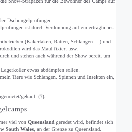
die Show-Strapazen für die Bewohner des Camps auf
 der Dschungelprüfungen
prüfungen ist durch Verdünnung auf ein erträgliches
tbetrieben (Kakerlaken, Ratten, Schlangen …) und
rokodilen wird das Maul fixiert usw.
urch und stehen auch während der Show bereit, um
 Lagerkoller etwas abdämpfen sollen.
eln Tiere wie Schlangen, Spinnen und Insekten ein,
emietet/gekauft (?).
ngelcamps
mer viel von
Queensland
geredet wird, befindet sich
w South Wales
, an der Grenze zu Queensland.