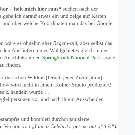
Star – holt mich hier raus“
suchen nach der
te gehe ich darauf etwas ein und zeige auf Karten
egt und über welche Koordinaten man das bei Google
ien wäre es ohnehin eher
Regenwald
, aber selbst das
n den Ausläufern eines Waldgebietes gleich in der
man Anschluß an den
Springbrook National Park
sowie
zu finden.
rderischen Wildnis (fernab jeder Zivilisation)
 Show wird nicht in einem Kölner Studio produziert!
sse Z handeln würde …
egleitpersonen vor und nach ihrem Ausscheiden
stampfte und komplett durchorganisierte
hre Version von
„I am a Celebrity, get me out of this“
).