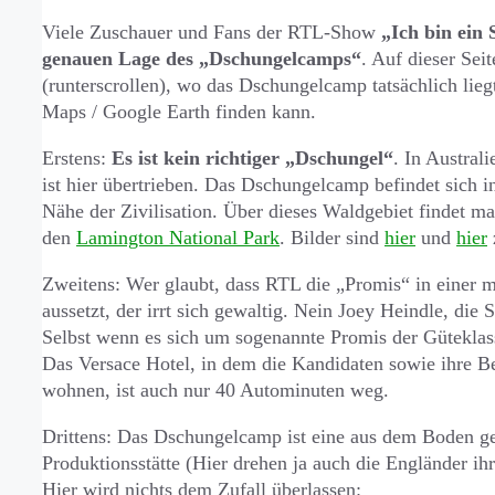
Viele Zuschauer und Fans der RTL-Show
„Ich bin ein 
genauen Lage des „Dschungelcamps“
. Auf dieser Sei
(runterscrollen), wo das Dschungelcamp tatsächlich li
Maps / Google Earth finden kann.
Erstens:
Es ist kein richtiger „Dschungel“
. In Austral
ist hier übertrieben. Das Dschungelcamp befindet sich i
Nähe der Zivilisation. Über dieses Waldgebiet findet 
den
Lamington National Park
. Bilder sind
hier
und
hier
Zweitens: Wer glaubt, dass RTL die „Promis“ in einer mö
aussetzt, der irrt sich gewaltig. Nein Joey Heindle, die
Selbst wenn es sich um sogenannte Promis der Gütekla
Das Versace Hotel, in dem die Kandidaten sowie ihre B
wohnen, ist auch nur 40 Autominuten weg.
Drittens: Das Dschungelcamp ist eine aus dem Boden ge
Produktionsstätte (Hier drehen ja auch die Engländer i
Hier wird nichts dem Zufall überlassen: