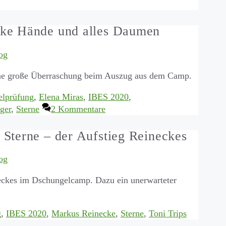
nke Hände und alles Daumen
og
ine große Überraschung beim Auszug aus dem Camp.
lprüfung
,
Elena Miras
,
IBES 2020
,
ger
,
Sterne
2 Kommentare
Sterne – der Aufstieg Reineckes
og
neckes im Dschungelcamp. Dazu ein unerwarteter
g
,
IBES 2020
,
Markus Reinecke
,
Sterne
,
Toni Trips