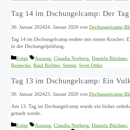
Tag 14 im Dschungelcamp: Der Tag
30. Januar 2024
24. Januar 2020
von
Dschungelcamp Bl
Tag 14 im Dschungelcamp endete mit einem Kracher: El
in der Dschungelprüfung.
Kategorien
Schlagwörter
Folge
Auszug
,
Claudia Norberg
,
Daniela Büchner
,
Reinecke
,
Raul Richter
,
Sterne
,
Sven Ottke
Tag 13 im Dschungelcamp: Ein Vul
30. Januar 2024
23. Januar 2020
von
Dschungelcamp Bl
Am 13. Tag im Dschungelcamp wurde ein bisher unbekan
getauft wurde.
Kategorien
Schlagwörter
Folge
Auszug
,
Claudia Norberg
,
Daniela Büchner
,