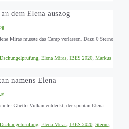
 an dem Elena auszog
og
ena Miras musste das Camp verlassen. Dazu 0 Sterne
Dschungelprüfung
,
Elena Miras
,
IBES 2020
,
Markus
kan namens Elena
og
nter Ghetto-Vulkan entdeckt, der spontan Elena
Dschungelprüfung
,
Elena Miras
,
IBES 2020
,
Sterne
,