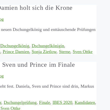
amien holt sich die Krone
og
s neuen Dschungelkönig und enttäuschende Prüfungen
,
Dschungelkönig
,
Dschungelkönigin
,
0
,
Prince Damien
,
Sonja Zietlow
,
Sterne
,
Sven Ottke
 Sven und Prince im Finale
og
steht fest. Daniela, Sven und Prince sind drin, Markus
r
,
Dschungelprüfung
,
Finale
,
IBES 2020
,
Kandidaten
,
,
Sven Ottke