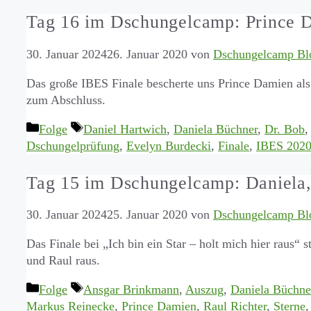
Tag 16 im Dschungelcamp: Prince D
30. Januar 2024
26. Januar 2020
von
Dschungelcamp Bl
Das große IBES Finale bescherte uns Prince Damien al
zum Abschluss.
Kategorien
Schlagwörter
Folge
Daniel Hartwich
,
Daniela Büchner
,
Dr. Bob
Dschungelprüfung
,
Evelyn Burdecki
,
Finale
,
IBES 202
Tag 15 im Dschungelcamp: Daniela,
30. Januar 2024
25. Januar 2020
von
Dschungelcamp Bl
Das Finale bei „Ich bin ein Star – holt mich hier raus“ 
und Raul raus.
Kategorien
Schlagwörter
Folge
Ansgar Brinkmann
,
Auszug
,
Daniela Büchne
Markus Reinecke
,
Prince Damien
,
Raul Richter
,
Sterne