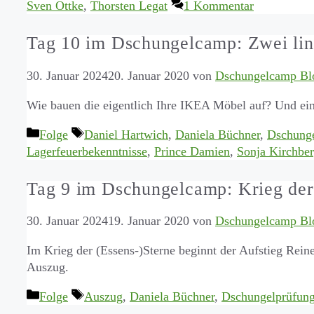
Sven Ottke
,
Thorsten Legat
1 Kommentar
Tag 10 im Dschungelcamp: Zwei li
30. Januar 2024
20. Januar 2020
von
Dschungelcamp Bl
Wie bauen die eigentlich Ihre IKEA Möbel auf? Und e
Kategorien
Schlagwörter
Folge
Daniel Hartwich
,
Daniela Büchner
,
Dschunge
Lagerfeuerbekenntnisse
,
Prince Damien
,
Sonja Kirchber
Tag 9 im Dschungelcamp: Krieg der 
30. Januar 2024
19. Januar 2020
von
Dschungelcamp Bl
Im Krieg der (Essens-)Sterne beginnt der Aufstieg Rei
Auszug.
Kategorien
Schlagwörter
Folge
Auszug
,
Daniela Büchner
,
Dschungelprüfun