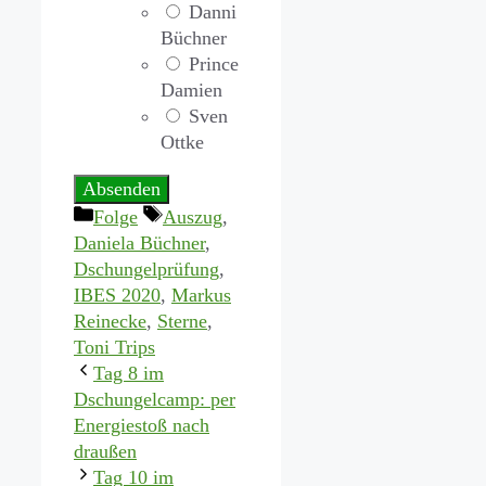
Danni
Büchner
Prince
Damien
Sven
Ottke
Kategorien
Schlagwörter
Folge
Auszug
,
Daniela Büchner
,
Dschungelprüfung
,
IBES 2020
,
Markus
Reinecke
,
Sterne
,
Toni Trips
Tag 8 im
Dschungelcamp: per
Energiestoß nach
draußen
Tag 10 im