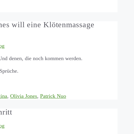
nes will eine Klötenmassage
og
n. Und denen, die noch kommen werden.
 Sprüche.
ina
,
Olivia Jones
,
Patrick Nuo
ritt
og