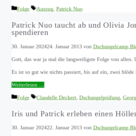
Kategorien
Schlagwörter
Folge
Auszug
,
Patrick Nuo
Patrick Nuo taucht ab und Olivia Jo
spendieren
30. Januar 2024
24. Januar 2013
von
Dschungelcamp Bl
Gott, das war ja mal die langweiligste Folge von alle
Es ist so gut wie nichts passiert, bis auf ein, zwei blöde
Weiterlesen …
Kategorien
Schlagwörter
Folge
Claudelle Deckert
,
Dschungelprüfung
,
Georg
Iris und Patrick erleben einen Höllen
30. Januar 2024
22. Januar 2013
von
Dschungelcamp Bl