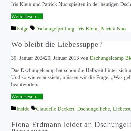
Iris Klein und Patrick Nuo spielten in der heutigen Dsc
Weiterlesen …
Kategorien
Schlagwörter
Folge
Dschungelprüfung
,
Iris Klein
,
Patrick Nuo
Wo bleibt die Liebessuppe?
30. Januar 2024
20. Januar 2013
von
Dschungelcamp Bl
Das Dschungelcamp hat schon die Halbzeit hinter sich 
Und so wie es aussieht, müssen wir die Frage: „Was geh
beantworten.
Weiterlesen …
Kategorien
Schlagwörter
Inside
Claudelle Deckert
,
Dschungelliebe
,
Liebess
Fiona Erdmann leidet an Dschungelb