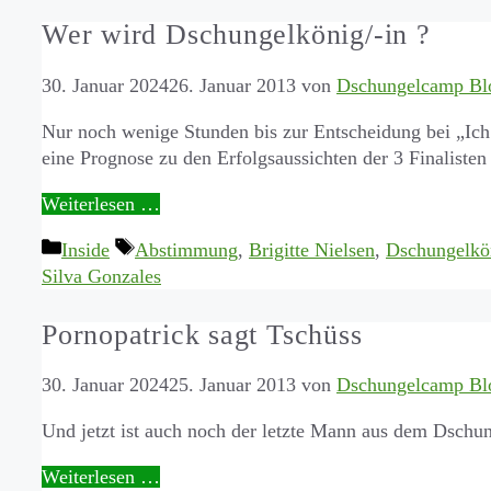
Wer wird Dschungelkönig/-in ?
30. Januar 2024
26. Januar 2013
von
Dschungelcamp Bl
Nur noch wenige Stunden bis zur Entscheidung bei „Ich 
eine Prognose zu den Erfolgsaussichten der 3 Finalisten
Weiterlesen …
Kategorien
Schlagwörter
Inside
Abstimmung
,
Brigitte Nielsen
,
Dschungelkö
Silva Gonzales
Pornopatrick sagt Tschüss
30. Januar 2024
25. Januar 2013
von
Dschungelcamp Bl
Und jetzt ist auch noch der letzte Mann aus dem Dsch
Weiterlesen …