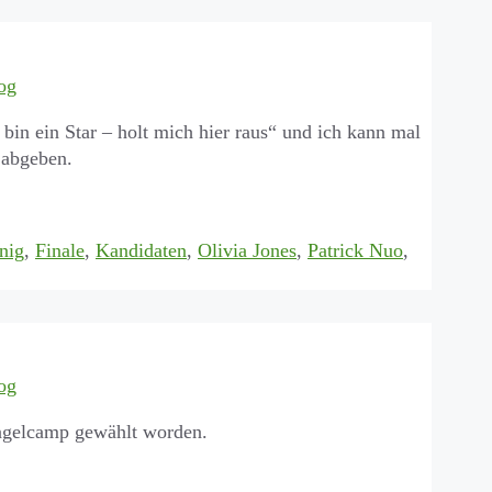
og
bin ein Star – holt mich hier raus“ und ich kann mal
 abgeben.
nig
,
Finale
,
Kandidaten
,
Olivia Jones
,
Patrick Nuo
,
og
ungelcamp gewählt worden.