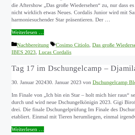
die Aftershow „Das große Wiedersehen“ zu, nur dass es 
nicht wirklich etwas Neues. Cordalis Junior wird mit S
harmoniesuchender Star präsentieren. Der …
Weiterlesen …
Kategorien
Schlagwörter
Nachbereitung
Cosimo Citiolo
,
Das große Wieders
IBES 2023
,
Lucas Cordalis
Tag 17 im Dschungelcamp – Djamila
30. Januar 2024
30. Januar 2023
von
Dschungelcamp Bl
Im Finale von „Ich bin ein Star – holt mich hier raus“ 
durch und wird neue Dschungelkönigin 2023. Gigi Birof
drei. Die finale Dschungelprüfung Im Finale des Dschu
etabliert. Einmal mit Tieren herumliegen, einmal irge
Weiterlesen …