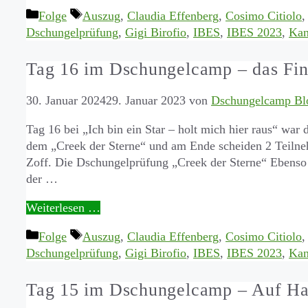
Kategorien
Schlagwörter
Folge
Auszug
,
Claudia Effenberg
,
Cosimo Citiolo
Dschungelprüfung
,
Gigi Birofio
,
IBES
,
IBES 2023
,
Kan
Tag 16 im Dschungelcamp – das Fina
30. Januar 2024
29. Januar 2023
von
Dschungelcamp Bl
Tag 16 bei „Ich bin ein Star – holt mich hier raus“ war 
dem „Creek der Sterne“ und am Ende scheiden 2 Teilnehm
Zoff. Die Dschungelprüfung „Creek der Sterne“ Ebenso
der …
Weiterlesen …
Kategorien
Schlagwörter
Folge
Auszug
,
Claudia Effenberg
,
Cosimo Citiolo
Dschungelprüfung
,
Gigi Birofio
,
IBES
,
IBES 2023
,
Kan
Tag 15 im Dschungelcamp – Auf H