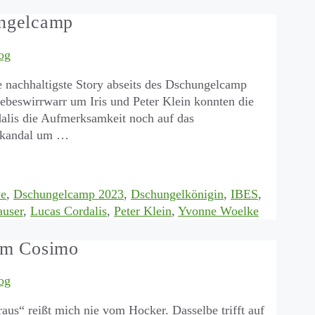
ungelcamp
og
ie nachhaltigste Story abseits des Dschungelcamp
iebeswirrwarr um Iris und Peter Klein konnten die
alis die Aufmerksamkeit noch auf das
 Skandal um …
we
,
Dschungelcamp 2023
,
Dschungelkönigin
,
IBES
,
auser
,
Lucas Cordalis
,
Peter Klein
,
Yvonne Woelke
um Cosimo
og
raus“ reißt mich nie vom Hocker. Dasselbe trifft auf