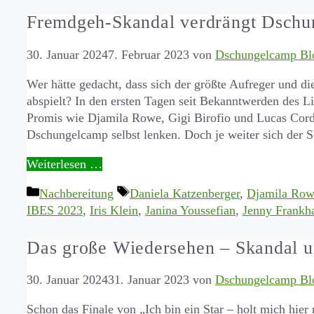
Fremdgeh-Skandal verdrängt Dsch
30. Januar 2024
7. Februar 2023
von
Dschungelcamp Bl
Wer hätte gedacht, dass sich der größte Aufreger und d
abspielt? In den ersten Tagen seit Bekanntwerden des L
Promis wie Djamila Rowe, Gigi Birofio und Lucas Cord
Dschungelcamp selbst lenken. Doch je weiter sich der
Weiterlesen …
Kategorien
Schlagwörter
Nachbereitung
Daniela Katzenberger
,
Djamila Ro
IBES 2023
,
Iris Klein
,
Janina Youssefian
,
Jenny Frankh
Das große Wiedersehen – Skandal 
30. Januar 2024
31. Januar 2023
von
Dschungelcamp Bl
Schon das Finale von „Ich bin ein Star – holt mich hier 