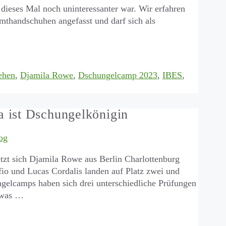
dieses Mal noch uninteressanter war. Wir erfahren
amthandschuhen angefasst und darf sich als
ehen
,
Djamila Rowe
,
Dschungelcamp 2023
,
IBES
,
 ist Dschungelkönigin
og
setzt sich Djamila Rowe aus Berlin Charlottenburg
io und Lucas Cordalis landen auf Platz zwei und
ngelcamps haben sich drei unterschiedliche Prüfungen
ndwas …