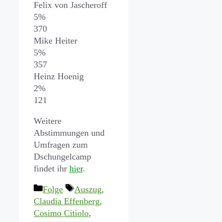
Felix von Jascheroff
5%
370
Mike Heiter
5%
357
Heinz Hoenig
2%
121
Weitere
Abstimmungen und
Umfragen zum
Dschungelcamp
findet ihr
hier
.
Kategorien
Schlagwörter
Folge
Auszug
,
Claudia Effenberg
,
Cosimo Citiolo
,