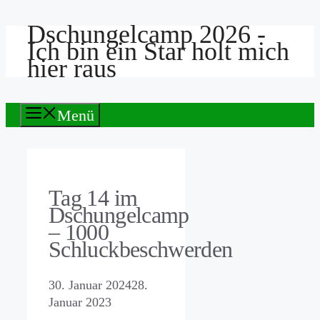
Dschungelcamp 2026 -
Zum
Ich bin ein Star holt mich
Inhalt
hier raus
springen
Menü
Tag 14 im
Dschungelcamp
– 1000
Schluckbeschwerden
30. Januar 2024
28.
Januar 2023