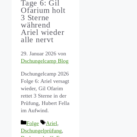
Tage 6: Gil
Ofarium holt
3 Sterne
während
Ariel wieder
alle nervt
29. Januar 2026
von
Dschungelcamp Blog
Dschungelcamp 2026
Folge 6: Ariel versagt
wieder, Gil Ofarim
rettet 3 Sterne in der
Prüfung, Hubert Fella
im Aufwind.
Kategorien
Schlagwörter
Folge
Ariel
,
Dschungelprüfung
,