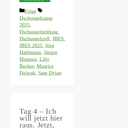
Kategorien
Schlagwörter
Folge
Dschungelcamp
2025
,
Dschungelprüfung
,
Dschungelzoff
,
IBES
,
IBES 2025
,
Jörg
Dahlmann
,
Jürgen
Hingsen
,
Lilly
Becker
,
Maurice
Dziwak
,
Sam Dylan
Tag 4 – Ich
will jetzt hier
raus. Jetzt,