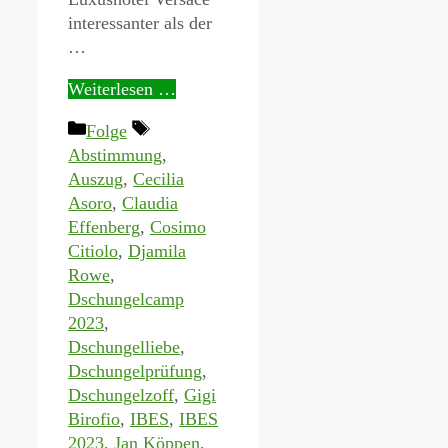
interessanter als der
…
Weiterlesen …
Kategorien
Schlagwörter
Folge
Abstimmung
,
Auszug
,
Cecilia
Asoro
,
Claudia
Effenberg
,
Cosimo
Citiolo
,
Djamila
Rowe
,
Dschungelcamp
2023
,
Dschungelliebe
,
Dschungelprüfung
,
Dschungelzoff
,
Gigi
Birofio
,
IBES
,
IBES
2023
,
Jan Köppen
,