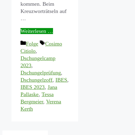
kommen. Beim
Kreuzworträtseln auf
…
Weiterlesen …
Kategorien
Schlagwörter
Folge
Cosimo
Citiolo
,
Dschungelcamp
2023
,
Dschungelprüfung
,
Dschungelzoff
,
IBES
,
IBES 2023
,
Jana
Pallaske
,
Tessa
Bergmeier
,
Verena
Kerth