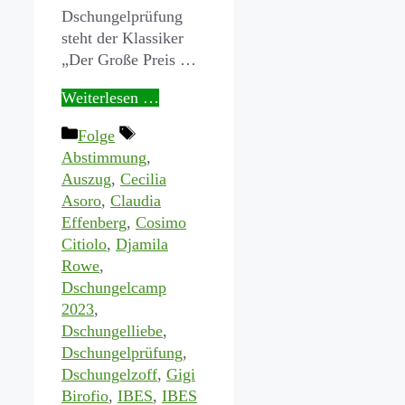
Dschungelprüfung
steht der Klassiker
„Der Große Preis …
Weiterlesen …
Kategorien
Schlagwörter
Folge
Abstimmung
,
Auszug
,
Cecilia
Asoro
,
Claudia
Effenberg
,
Cosimo
Citiolo
,
Djamila
Rowe
,
Dschungelcamp
2023
,
Dschungelliebe
,
Dschungelprüfung
,
Dschungelzoff
,
Gigi
Birofio
,
IBES
,
IBES