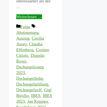
interessanter als der
…
Weiterlesen …
Kategorien
Schlagwörter
Folge
Abstimmung
,
Auszug
,
Cecilia
Asoro
,
Claudia
Effenberg
,
Cosimo
Citiolo
,
Djamila
Rowe
,
Dschungelcamp
2023
,
Dschungelliebe
,
Dschungelprüfung
,
Dschungelzoff
,
Gigi
Birofio
,
IBES
,
IBES
2023
,
Jan Köppen
,