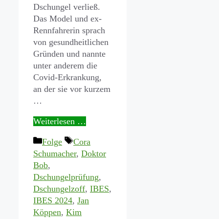
Dschungel verließ.
Das Model und ex-
Rennfahrerin sprach
von gesundheitlichen
Gründen und nannte
unter anderem die
Covid-Erkrankung,
an der sie vor kurzem
…
Weiterlesen …
Kategorien
Schlagwörter
Folge
Cora
Schumacher
,
Doktor
Bob
,
Dschungelprüfung
,
Dschungelzoff
,
IBES
,
IBES 2024
,
Jan
Köppen
,
Kim