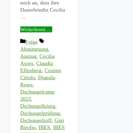
noch an, dass ihre
Dauerfeindin Cecilia
…
Weiterlesen …
Kategorien
Schlagwörter
Folge
Abstimmung
,
Auszug
,
Cecilia
Asoro
,
Claudia
Effenberg
,
Cosimo
Citiolo
,
Djamila
Rowe
,
Dschungelcamp
2023
,
Dschungelkönig
,
Dschungelprüfung
,
Dschungelzoff
,
Gigi
Birofio
,
IBES
,
IBES