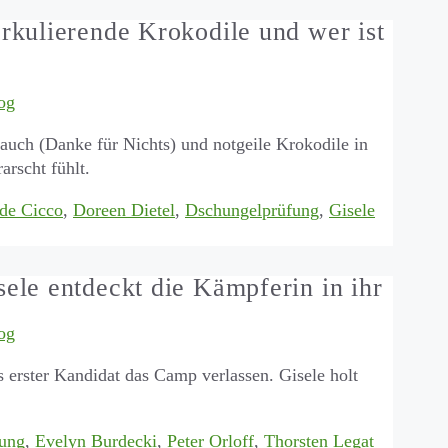
kulierende Krokodile und wer ist
og
uch (Danke für Nichts) und notgeile Krokodile in
arscht fühlt.
de Cicco
,
Doreen Dietel
,
Dschungelprüfung
,
Gisele
le entdeckt die Kämpferin in ihr
og
rster Kandidat das Camp verlassen. Gisele holt
ung
,
Evelyn Burdecki
,
Peter Orloff
,
Thorsten Legat