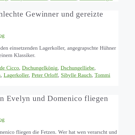
lechte Gewinner und gereizte
og
den einsetzenden Lagerkoller, angegrapschte Hühner
 einem Klassiker.
de Cicco
,
Dschungelkönig
,
Dschungelliebe
,
n
,
Lagerkoller
,
Peter Orloff
,
Sibylle Rauch
,
Tommi
n Evelyn und Domenico fliegen
og
nico fliegen die Fetzen. Wer hat wen verarscht und