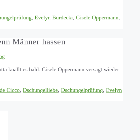
hungelprüfung
,
Evelyn Burdecki
,
Gisele Oppermann
,
enn Männer hassen
og
a knallt es bald. Gisele Oppermann versagt wieder
de Cicco
,
Dschungelliebe
,
Dschungelprüfung
,
Evelyn