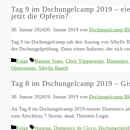
Tag 9 im Dschungelcamp 2019 – eier
jetzt die Opferin?
30. Januar 2024
20. Januar 2019
von
Dschungelcamp Bl
Tag 9 im Dschungelcamp sah den Auszug von Sibylle Ra
der Dschungelprüfung. Dazu einen Italiener, der sich ver
Kategorien
Schlagwörter
Folge
Bastian Yotta
,
Chris Töpperwien
,
Domenico 
Oppermann
,
Sibylle Rauch
Tag 8 im Dschungelcamp 2019 – Gise
30. Januar 2024
19. Januar 2019
von
Dschungelcamp Bl
An Tag 8 im Dschungelcamp 2019 musste Domenico als e
zum Abschluss 7 Sterne, dank Thorsten Legat.
Kategorien
Schlagwörter
Folge
Auszug
,
Domenico de Cicco
,
Dschungelprüf