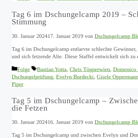
Tag 6 im Dschungelcamp 2019 – Sch
Stimmung
30. Januar 2024
17. Januar 2019
von
Dschungelcamp Bl
Tag 6 im Dschungelcamp entlarvte schlechte Gewinner, 
und sich fetzende Alte. Diese Staffel entwickelt sich zu
Kategorien
Schlagwörter
Folge
Bastian Yotta
,
Chris Töpperwien
,
Domenico 
Dschungelprüfung
,
Evelyn Burdecki
,
Gisele Opperman
Piper
Tag 5 im Dschungelcamp – Zwische
die Fetzen
30. Januar 2024
16. Januar 2019
von
Dschungelcamp Bl
Tag 5 im Dschungelcamp und zwischen Evelyn und Dome