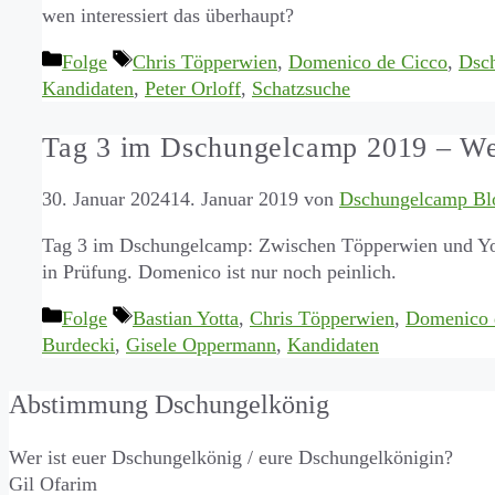
wen interessiert das überhaupt?
Kategorien
Schlagwörter
Folge
Chris Töpperwien
,
Domenico de Cicco
,
Dsc
Kandidaten
,
Peter Orloff
,
Schatzsuche
Tag 3 im Dschungelcamp 2019 – W
30. Januar 2024
14. Januar 2019
von
Dschungelcamp Bl
Tag 3 im Dschungelcamp: Zwischen Töpperwien und Yott
in Prüfung. Domenico ist nur noch peinlich.
Kategorien
Schlagwörter
Folge
Bastian Yotta
,
Chris Töpperwien
,
Domenico 
Burdecki
,
Gisele Oppermann
,
Kandidaten
Abstimmung Dschungelkönig
Wer ist euer Dschungelkönig / eure Dschungelkönigin?
Gil Ofarim