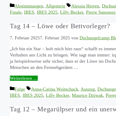
Kategorien
Schlagwörter
Abstimmungen
,
Allgemein
Alessia Herren
,
Dschun
Finale
,
IBES
,
IBES 2025
,
Lilly Becker
,
Pierre Sanoussi
Tag 14 – Löwe oder Bettvorleger?
7. Februar 2025
7. Februar 2025
von
Dschungelcamp Bl
„Ich bin ein Star – holt mich hier raus“ schafft es imme
Verhalten ans Licht zu bringen. Wie sagt man immer: i
ja beispielsweise sehr sicher, dass er der Löwe im Dschu
Menschen an den Fernsehgeräten …
Weiterlesen …
Kategorien
Schlagwörter
Folge
Anna-Carina Woitschack
,
Auszug
,
Dschunge
IBES
,
IBES 2025
,
Lilly Becker
,
Maurice Dziwak
,
Pierr
Tag 12 – Megarülpser und ein uner