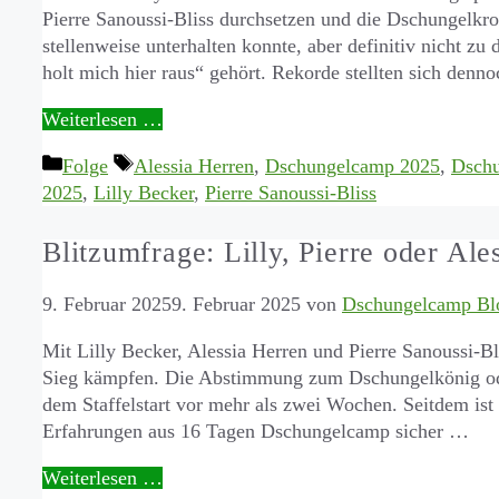
Pierre Sanoussi-Bliss durchsetzen und die Dschungelkron
stellenweise unterhalten konnte, aber definitiv nicht zu
holt mich hier raus“ gehört. Rekorde stellten sich den
Weiterlesen …
Kategorien
Schlagwörter
Folge
Alessia Herren
,
Dschungelcamp 2025
,
Dschu
2025
,
Lilly Becker
,
Pierre Sanoussi-Bliss
Blitzumfrage: Lilly, Pierre oder Ale
9. Februar 2025
9. Februar 2025
von
Dschungelcamp Bl
Mit Lilly Becker, Alessia Herren und Pierre Sanoussi-Bli
Sieg kämpfen. Die Abstimmung zum Dschungelkönig oder
dem Staffelstart vor mehr als zwei Wochen. Seitdem is
Erfahrungen aus 16 Tagen Dschungelcamp sicher …
Weiterlesen …