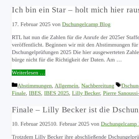
Ich bin ein Star – holt mich hier ra
17. Februar 2025
von
Dschungelcamp Blog
RTL hat nun die Zahlen für die Anrufe der 2025er Staffel
veröffentlicht. Beginnen wir mit den Abstimmungen für
Dschungelprüfungen 2025 Die hier ausgewerteten Zahle
bürge nicht für die Richtigkeit der Daten. Am …
Weiterlesen …
Kategorien
Schlagw
Abstimmungen
,
Allgemein
,
Nachbereitung
Dschun
Finale
,
IBES
,
IBES 2025
,
Lilly Becker
,
Pierre Sanoussi
Finale – Lilly Becker ist die Dschu
10. Februar 2025
10. Februar 2025
von
Dschungelcamp 
Trotzdem Lilly Becker ihre abschließende Dschungelprü