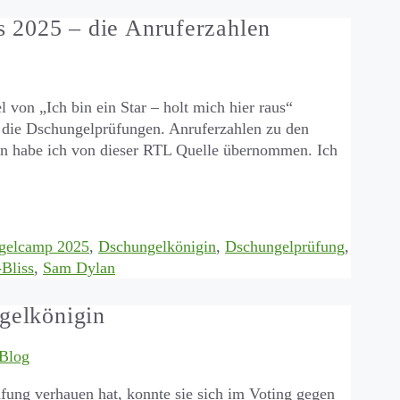
us 2025 – die Anruferzahlen
 von „Ich bin ein Star – holt mich hier raus“
 die Dschungelprüfungen. Anruferzahlen zu den
n habe ich von dieser RTL Quelle übernommen. Ich
örter
gelcamp 2025
,
Dschungelkönigin
,
Dschungelprüfung
,
-Bliss
,
Sam Dylan
ngelkönigin
Blog
fung verhauen hat, konnte sie sich im Voting gegen