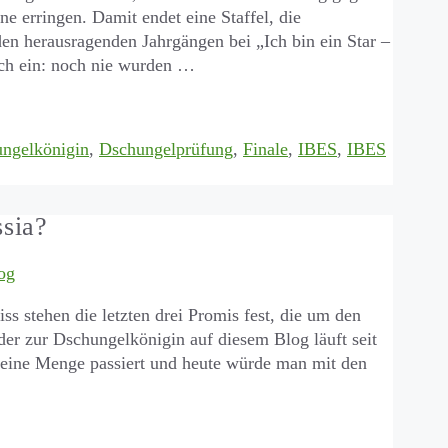
e erringen. Damit endet eine Staffel, die
 den herausragenden Jahrgängen bei „Ich bin ein Star –
noch ein: noch nie wurden …
ngelkönigin
,
Dschungelprüfung
,
Finale
,
IBES
,
IBES
ssia?
og
ss stehen die letzten drei Promis fest, die um den
 zur Dschungelkönigin auf diesem Blog läuft seit
t eine Menge passiert und heute würde man mit den