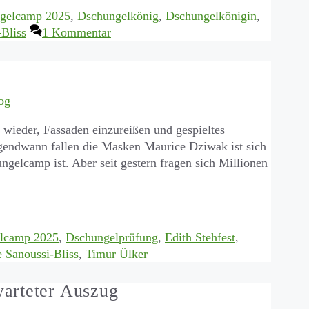
gelcamp 2025
,
Dschungelkönig
,
Dschungelkönigin
,
-Bliss
1 Kommentar
og
r wieder, Fassaden einzureißen und gespieltes
rgendwann fallen die Masken Maurice Dziwak ist sich
ngelcamp ist. Aber seit gestern fragen sich Millionen
lcamp 2025
,
Dschungelprüfung
,
Edith Stehfest
,
e Sanoussi-Bliss
,
Timur Ülker
warteter Auszug