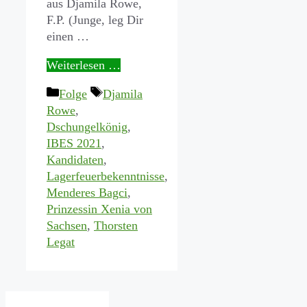
aus Djamila Rowe,
F.P. (Junge, leg Dir
einen …
Weiterlesen …
Kategorien
Schlagwörter
Folge
Djamila
Rowe
,
Dschungelkönig
,
IBES 2021
,
Kandidaten
,
Lagerfeuerbekenntnisse
,
Menderes Bagci
,
Prinzessin Xenia von
Sachsen
,
Thorsten
Legat