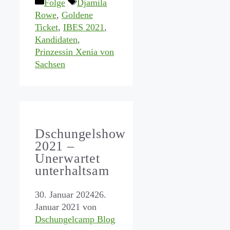
Kategorien
Schlagwörter
Folge
Djamila
Rowe
,
Goldene
Ticket
,
IBES 2021
,
Kandidaten
,
Prinzessin Xenia von
Sachsen
Dschungelshow
2021 –
Unerwartet
unterhaltsam
30. Januar 2024
26.
Januar 2021
von
Dschungelcamp Blog