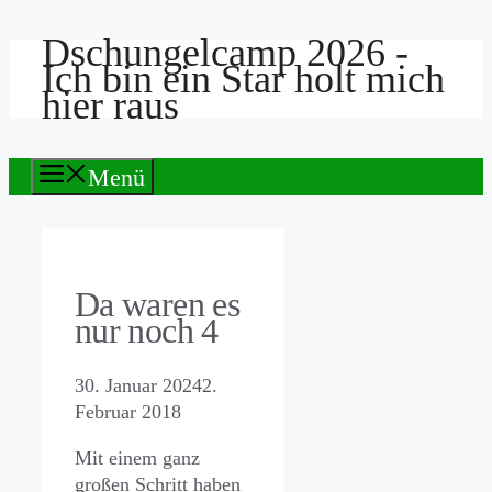
Dschungelcamp 2026 -
Zum
Ich bin ein Star holt mich
Inhalt
hier raus
springen
Menü
Da waren es
nur noch 4
30. Januar 2024
2.
Februar 2018
Mit einem ganz
großen Schritt haben