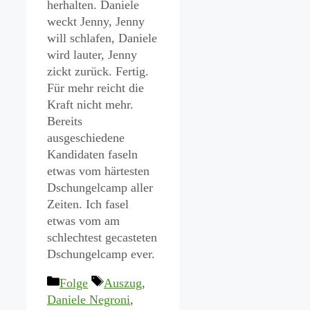
herhalten. Daniele
weckt Jenny, Jenny
will schlafen, Daniele
wird lauter, Jenny
zickt zurück. Fertig.
Für mehr reicht die
Kraft nicht mehr.
Bereits
ausgeschiedene
Kandidaten faseln
etwas vom härtesten
Dschungelcamp aller
Zeiten. Ich fasel
etwas vom am
schlechtest gecasteten
Dschungelcamp ever.
Kategorien
Schlagwörter
Folge
Auszug
,
Daniele Negroni
,