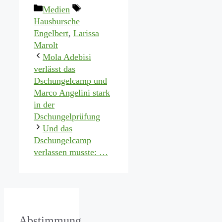
Kategorien
Schlagwörter
Medien
Hausbursche
Engelbert
,
Larissa
Marolt
Mola Adebisi
verlässt das
Dschungelcamp und
Marco Angelini stark
in der
Dschungelprüfung
Und das
Dschungelcamp
verlassen musste: …
Abstimmung