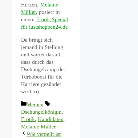
Herzen,
Melanie
Müller
, posiert in
einem
Erotik-Special
für lustshoppen24.de
Da bringt sich
jemand in Stellung
und wartet darauf,
dass durch das
Dschungelcamp der
Turboboost für die
Karriere gezündet
wird :o)
Kategorien
Schlagwörter
Medien
Dschungelkönigin
,
Erotik
,
Kandidaten
,
Melanie Müller
Wie verpeilt ist