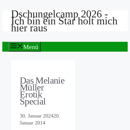
Dschungelcamp 2026 -
Zum
Ich bin ein Star holt mich
Inhalt
hier raus
springen
Menü
Das Melanie
Müller
Erotik
Special
30. Januar 2024
20.
Januar 2014