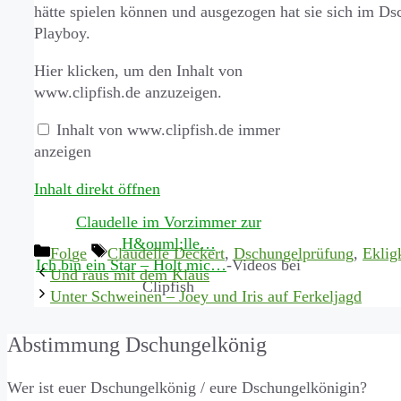
hätte spielen können und ausgezogen hat sie sich im D
Playboy.
Inhalt
Hier klicken, um den Inhalt von
von
www.clipfish.de anzuzeigen.
www.clipfish.de
anzeigen
Inhalt von www.clipfish.de immer
anzeigen
Inhalt direkt öffnen
Claudelle im Vorzimmer zur
H&ouml;lle…
Kategorien
Schlagwörter
Folge
Claudelle Deckert
,
Dschungelprüfung
,
Ekligk
Ich bin ein Star – Holt mic…
-Videos bei
Und raus mit dem Klaus
Clipfish
Unter Schweinen – Joey und Iris auf Ferkeljagd
Abstimmung Dschungelkönig
Wer ist euer Dschungelkönig / eure Dschungelkönigin?