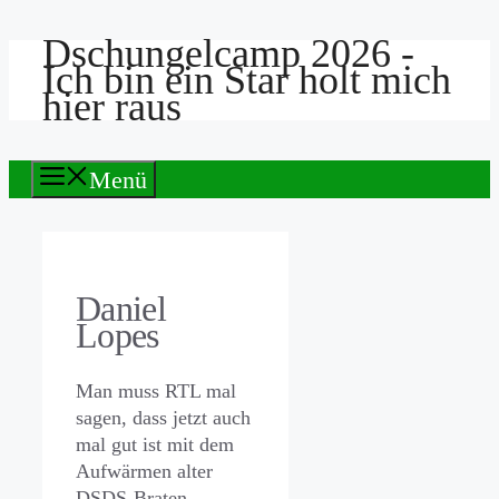
Dschungelcamp 2026 -
Zum
Ich bin ein Star holt mich
Inhalt
hier raus
springen
Menü
Daniel
Lopes
Man muss RTL mal
sagen, dass jetzt auch
mal gut ist mit dem
Aufwärmen alter
DSDS-Braten.